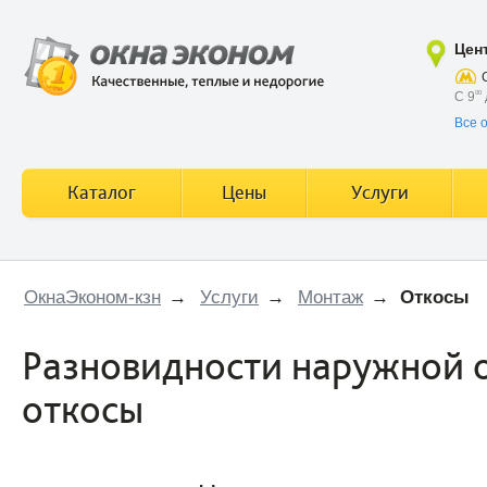
Цен
С 9
00
Все 
Каталог
Цены
Услуги
ОкнаЭконом-кзн
→
Услуги
→
Монтаж
→
Откосы
Разновидности наружной о
откосы